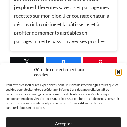
j'explore différentes saveurs et partage mes
recettes sur mon blog. J'encourage chacun à
découvrir la cuisine et la pâtisserie, et à
profiter de moments agréables en
partageant cette passion avec ses proches.
Tweetez
Partagez
Épingle
Gérer le consentement aux
cookies
Pour offrir les meilleures expériences, nous utilisons des technologies telles que les
cookies pour stocker et/ou accéder aux informations des appareils. Le fait de
Dans
Recettes clafoutis
consentir à ces technologies nous permettra de traiter des données telles que le
comportement de navigation ou les ID uniques sur ce site. Le fait de ne pas consentir
ou de retirer son consentement peut avoir un effet négatif sur certaines
caractéristiques et fonctions.
Accepter
← ARTICLE PRÉCÉDENT