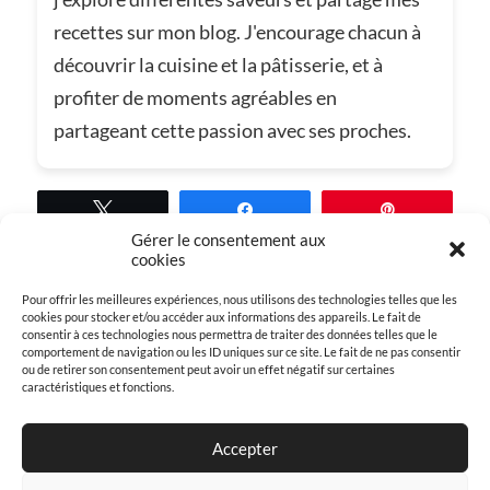
recettes sur mon blog. J'encourage chacun à
découvrir la cuisine et la pâtisserie, et à
profiter de moments agréables en
partageant cette passion avec ses proches.
Tweetez
Partagez
Épingle
Gérer le consentement aux
cookies
Pour offrir les meilleures expériences, nous utilisons des technologies telles que les
cookies pour stocker et/ou accéder aux informations des appareils. Le fait de
Dans
Recettes de tarte
consentir à ces technologies nous permettra de traiter des données telles que le
comportement de navigation ou les ID uniques sur ce site. Le fait de ne pas consentir
ou de retirer son consentement peut avoir un effet négatif sur certaines
caractéristiques et fonctions.
Accepter
← ARTICLE PRÉCÉDENT