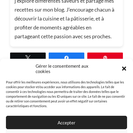
j'explore différentes saveurs et partage mes
recettes sur mon blog. J'encourage chacun à
découvrir la cuisine et la pâtisserie, et à
profiter de moments agréables en
partageant cette passion avec ses proches.
Tweetez
Partagez
Épingle
Gérer le consentement aux
cookies
Pour offrir les meilleures expériences, nous utilisons des technologies telles que les
cookies pour stocker et/ou accéder aux informations des appareils. Le fait de
Dans
Conseils cuisine et pâtisserie
consentir à ces technologies nous permettra de traiter des données telles que le
comportement de navigation ou les ID uniques sur ce site. Le fait de ne pas consentir
ou de retirer son consentement peut avoir un effet négatif sur certaines
caractéristiques et fonctions.
Accepter
← ARTICLE PRÉCÉDENT